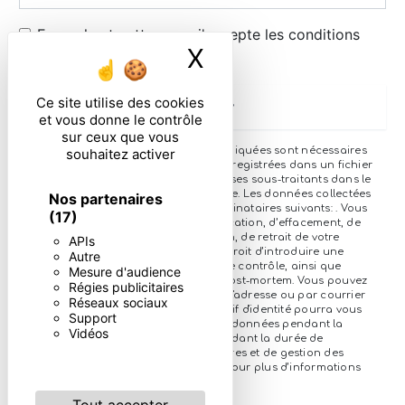
En cochant cette case, j'accepte les conditions
X
Masquer le ban
particulières ci-dessous **
Ce site utilise des cookies
Envoyer
et vous donne le contrôle
sur ceux que vous
** Les données personnelles communiquées sont nécessaires
souhaitez activer
aux fins de vous contacter et sont enregistrées dans un fichier
informatisé. Elles sont destinées à et ses sous-traitants dans le
seul but de répondre à votre message. Les données collectées
Nos partenaires
seront communiquées aux seuls destinataires suivants: . Vous
(17)
disposez de droits d’accès, de rectification, d’effacement, de
portabilité, de limitation, d’opposition, de retrait de votre
APIs
consentement à tout moment et du droit d’introduire une
Autre
réclamation auprès d’une autorité de contrôle, ainsi que
Mesure d'audience
d’organiser le sort de vos données post-mortem. Vous pouvez
Régies publicitaires
exercer ces droits par voie postale à l'adresse ou par courrier
Réseaux sociaux
électronique à l'adresse . Un justificatif d'identité pourra vous
Support
être demandé. Nous conservons vos données pendant la
Vidéos
période de prise de contact puis pendant la durée de
prescription légale aux fins probatoires et de gestion des
contentieux. Consultez le site cnil.fr pour plus d’informations
sur vos droits.