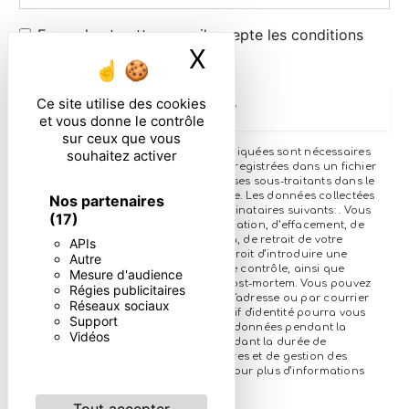
En cochant cette case, j'accepte les conditions
X
Masquer le ban
particulières ci-dessous **
Ce site utilise des cookies
Envoyer
et vous donne le contrôle
sur ceux que vous
** Les données personnelles communiquées sont nécessaires
souhaitez activer
aux fins de vous contacter et sont enregistrées dans un fichier
informatisé. Elles sont destinées à et ses sous-traitants dans le
seul but de répondre à votre message. Les données collectées
Nos partenaires
seront communiquées aux seuls destinataires suivants: . Vous
(17)
disposez de droits d’accès, de rectification, d’effacement, de
portabilité, de limitation, d’opposition, de retrait de votre
APIs
consentement à tout moment et du droit d’introduire une
Autre
réclamation auprès d’une autorité de contrôle, ainsi que
Mesure d'audience
d’organiser le sort de vos données post-mortem. Vous pouvez
Régies publicitaires
exercer ces droits par voie postale à l'adresse ou par courrier
Réseaux sociaux
électronique à l'adresse . Un justificatif d'identité pourra vous
Support
être demandé. Nous conservons vos données pendant la
Vidéos
période de prise de contact puis pendant la durée de
prescription légale aux fins probatoires et de gestion des
contentieux. Consultez le site cnil.fr pour plus d’informations
sur vos droits.