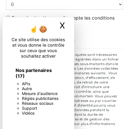
En cochant cette case, j'accepte les conditions
X
Masquer le ban
particulières ci-dessous **
Ce site utilise des cookies
Envoyer
et vous donne le contrôle
sur ceux que vous
** Les données personnelles communiquées sont nécessaires
souhaitez activer
aux fins de vous contacter et sont enregistrées dans un fichier
informatisé. Elles sont destinées à et ses sous-traitants dans le
seul but de répondre à votre message. Les données collectées
Nos partenaires
seront communiquées aux seuls destinataires suivants: . Vous
(17)
disposez de droits d’accès, de rectification, d’effacement, de
portabilité, de limitation, d’opposition, de retrait de votre
APIs
consentement à tout moment et du droit d’introduire une
Autre
réclamation auprès d’une autorité de contrôle, ainsi que
Mesure d'audience
d’organiser le sort de vos données post-mortem. Vous pouvez
Régies publicitaires
exercer ces droits par voie postale à l'adresse ou par courrier
Réseaux sociaux
électronique à l'adresse . Un justificatif d'identité pourra vous
Support
être demandé. Nous conservons vos données pendant la
Vidéos
période de prise de contact puis pendant la durée de
prescription légale aux fins probatoires et de gestion des
contentieux. Consultez le site cnil.fr pour plus d’informations
sur vos droits.