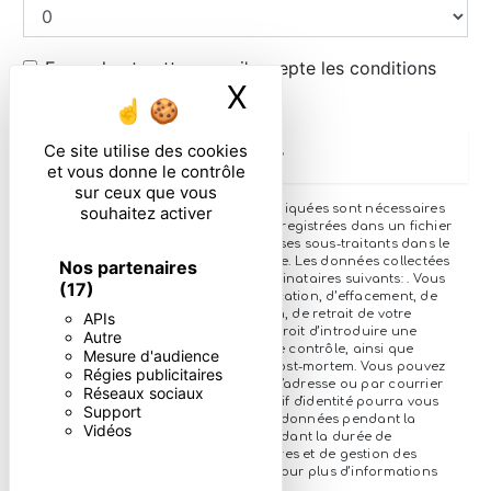
En cochant cette case, j'accepte les conditions
X
Masquer le ban
particulières ci-dessous **
Ce site utilise des cookies
Envoyer
et vous donne le contrôle
sur ceux que vous
** Les données personnelles communiquées sont nécessaires
souhaitez activer
aux fins de vous contacter et sont enregistrées dans un fichier
informatisé. Elles sont destinées à et ses sous-traitants dans le
seul but de répondre à votre message. Les données collectées
Nos partenaires
seront communiquées aux seuls destinataires suivants: . Vous
(17)
disposez de droits d’accès, de rectification, d’effacement, de
portabilité, de limitation, d’opposition, de retrait de votre
APIs
consentement à tout moment et du droit d’introduire une
Autre
réclamation auprès d’une autorité de contrôle, ainsi que
Mesure d'audience
d’organiser le sort de vos données post-mortem. Vous pouvez
Régies publicitaires
exercer ces droits par voie postale à l'adresse ou par courrier
Réseaux sociaux
électronique à l'adresse . Un justificatif d'identité pourra vous
Support
être demandé. Nous conservons vos données pendant la
Vidéos
période de prise de contact puis pendant la durée de
prescription légale aux fins probatoires et de gestion des
contentieux. Consultez le site cnil.fr pour plus d’informations
sur vos droits.