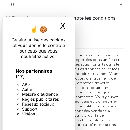
En cochant cette case, j'accepte les conditions
X
Masquer le ban
particulières ci-dessous **
Ce site utilise des cookies
Envoyer
et vous donne le contrôle
sur ceux que vous
** Les données personnelles communiquées sont nécessaires
souhaitez activer
aux fins de vous contacter et sont enregistrées dans un fichier
informatisé. Elles sont destinées à et ses sous-traitants dans le
seul but de répondre à votre message. Les données collectées
Nos partenaires
seront communiquées aux seuls destinataires suivants: . Vous
(17)
disposez de droits d’accès, de rectification, d’effacement, de
portabilité, de limitation, d’opposition, de retrait de votre
APIs
consentement à tout moment et du droit d’introduire une
Autre
réclamation auprès d’une autorité de contrôle, ainsi que
Mesure d'audience
d’organiser le sort de vos données post-mortem. Vous pouvez
Régies publicitaires
exercer ces droits par voie postale à l'adresse ou par courrier
Réseaux sociaux
électronique à l'adresse . Un justificatif d'identité pourra vous
Support
être demandé. Nous conservons vos données pendant la
Vidéos
période de prise de contact puis pendant la durée de
prescription légale aux fins probatoires et de gestion des
contentieux. Consultez le site cnil.fr pour plus d’informations
sur vos droits.